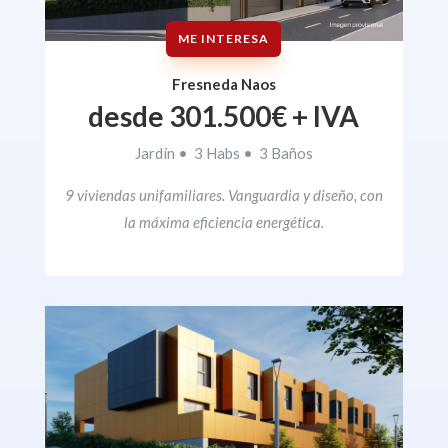
ME INTERESA
Fresneda Naos
desde 301.500€ + IVA
Jardín • 3 Habs • 3 Baños
9 viviendas unifamiliares. Vanguardia y diseño, con
la máxima eficiencia energética.